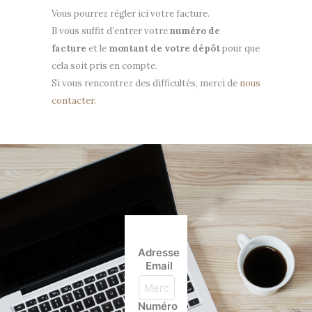
Vous pourrez régler ici votre facture.
Il vous suffit d’entrer votre
numéro de
facture
et le
montant de votre dépôt
pour que
cela soit pris en compte.
Si vous rencontrez des difficultés, merci de
nous
contacter
.
Adresse
Email
Numéro