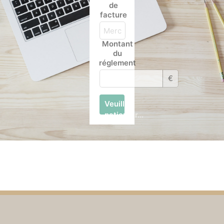
de
facture
Montant
du
réglement
€
Veuillez
patienter...